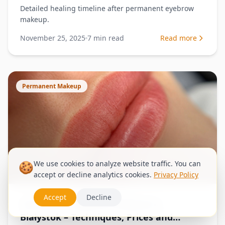
Detailed healing timeline after permanent eyebrow
makeup.
November 25, 2025
7
min read
Read more
Permanent Makeup
🍪
We use cookies to analyze website traffic. You can
accept or decline analytics cookies.
Privacy Policy
Accept
Decline
Permanent Eyebrow Makeup in
Białystok – Techniques, Prices and