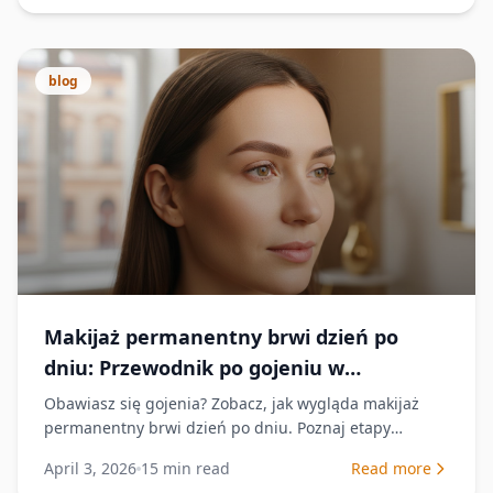
blog
Makijaż permanentny brwi dzień po
dniu: Przewodnik po gojeniu w
Białymstoku
Obawiasz się gojenia? Zobacz, jak wygląda makijaż
permanentny brwi dzień po dniu. Poznaj etapy
regeneracji i pielęgnacji, by cieszyć się idealnym
April 3, 2026
15
min read
Read more
efektem.