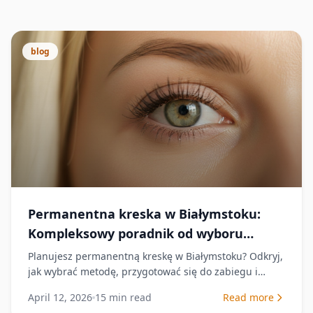
blog
Permanentna kreska w Białymstoku:
Kompleksowy poradnik od wyboru
metody po proces gojenia (2026)
Planujesz permanentną kreskę w Białymstoku? Odkryj,
jak wybrać metodę, przygotować się do zabiegu i
przejść przez gojenie. Kompleksowy poradnik 2026.
April 12, 2026
15
min read
Read more