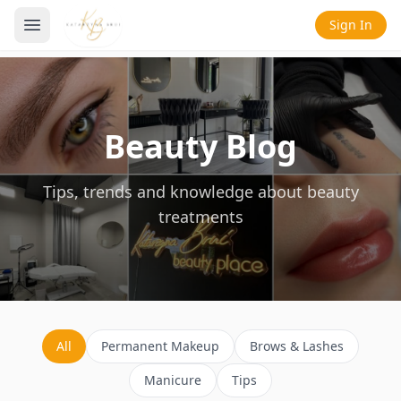
Sign In
Beauty Blog
Tips, trends and knowledge about beauty
treatments
All
Permanent Makeup
Brows & Lashes
Manicure
Tips