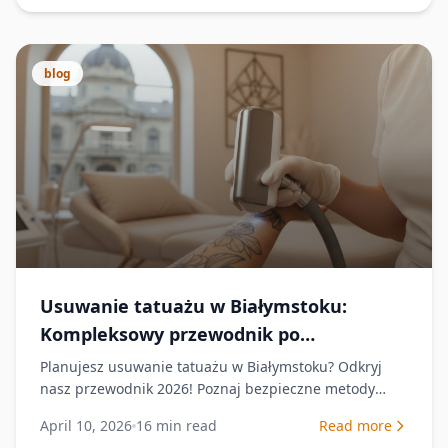
blog
Usuwanie tatuażu w Białymstoku:
Kompleksowy przewodnik po
bezpiecznym zabiegu (2026)
Planujesz usuwanie tatuażu w Białymstoku? Odkryj
nasz przewodnik 2026! Poznaj bezpieczne metody
laserowe, etapy zabiegu i pielęgnację. Odzyskaj
April 10, 2026
16
min read
Read more
gładką skórę.