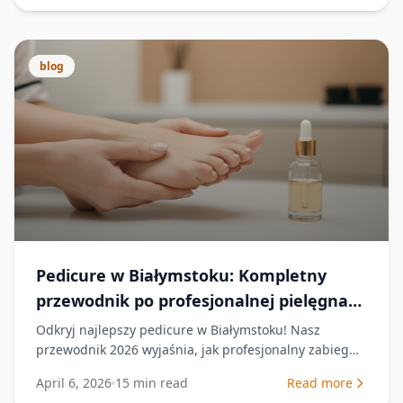
blog
Pedicure w Białymstoku: Kompletny
przewodnik po profesjonalnej pielęgnacji
stóp (2026)
Odkryj najlepszy pedicure w Białymstoku! Nasz
przewodnik 2026 wyjaśnia, jak profesjonalny zabieg
przywraca stopom zdrowie, komfort i piękny wygląd.
April 6, 2026
15
min read
Read more