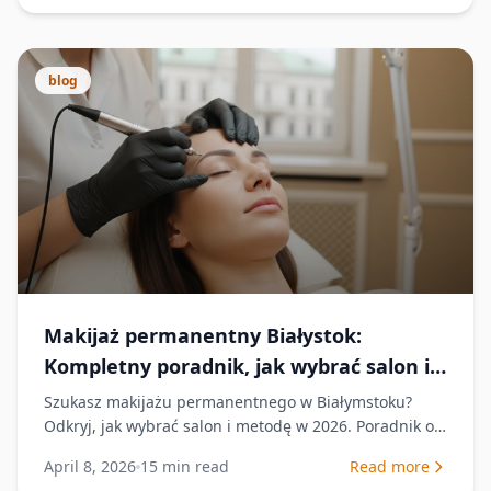
blog
Makijaż permanentny Białystok:
Kompletny poradnik, jak wybrać salon i
metodę (2026)
Szukasz makijażu permanentnego w Białymstoku?
Odkryj, jak wybrać salon i metodę w 2026. Poradnik o
bezpieczeństwie, technikach i naturalnym efekcie.
April 8, 2026
15
min read
Read more