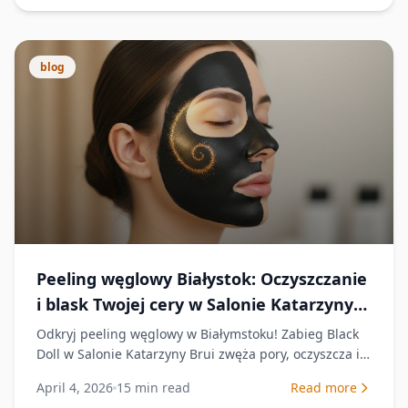
blog
Peeling węglowy Białystok: Oczyszczanie
i blask Twojej cery w Salonie Katarzyny
Brui (2026)
Odkryj peeling węglowy w Białymstoku! Zabieg Black
Doll w Salonie Katarzyny Brui zwęża pory, oczyszcza i
przywraca blask. Sprawdź, jak działa w 2026!
April 4, 2026
15
min read
Read more