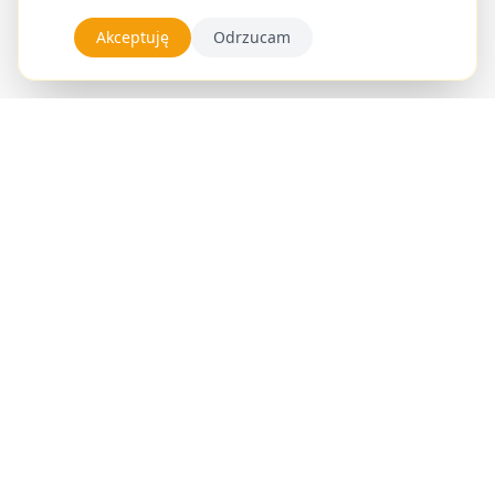
Akceptuję
Odrzucam
Zabiegi
Rezerwacje
Blog
Galeria
Styliści
Kontakt
Salon Kosmetyczny Katarzyna Brui
ul. Młynowa 46, U12
15-404 Białystok, Polska