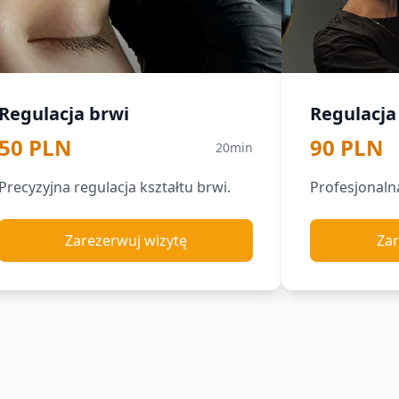
Regulacja brwi
Regulacja
50 PLN
90 PLN
20min
Precyzyjna regulacja kształtu brwi.
Profesjonaln
Zarezerwuj wizytę
Zar