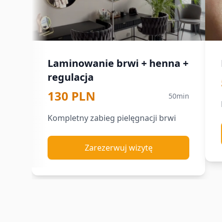
Laminowanie brwi + henna +
regulacja
130 PLN
50min
Kompletny zabieg pielęgnacji brwi
Zarezerwuj wizytę