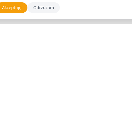
Akceptuję
Odrzucam
Kontakt
Salon Kosmetyczny Katarzyna Brui
ul. Młynowa 46, U12
15-404 Białystok, Polska
+48 880 435 102
info@katarzynabrui.pl
Facebook
Instagram
2026
Salon Kosmetyczny Katarzyna Brui.
Wszelkie prawa zastrzeżo