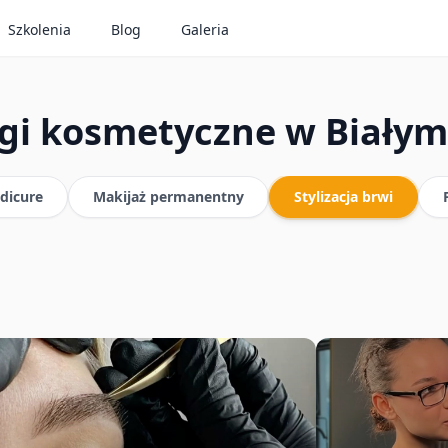
Szkolenia
Blog
Galeria
gi kosmetyczne w Biały
edicure
Makijaż permanentny
Stylizacja brwi