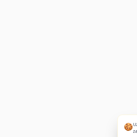
🍪
U
z