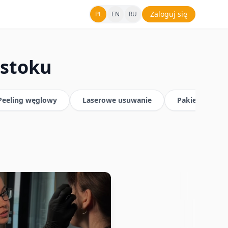
Zaloguj się
PL
EN
RU
mstoku
Peeling węglowy
Laserowe usuwanie
Pakiety