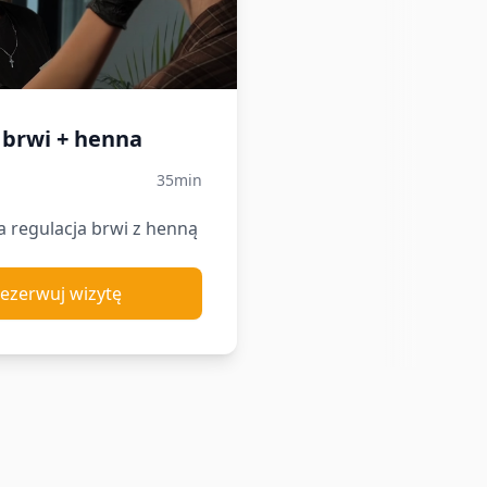
 brwi + henna
35min
a regulacja brwi z henną
ezerwuj wizytę