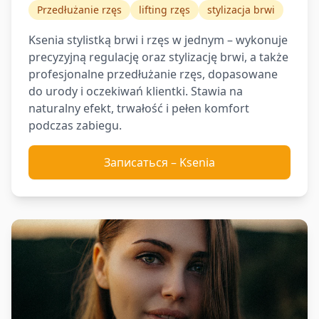
Przedłużanie rzęs
lifting rzęs
stylizacja brwi
Ksenia stylistką brwi i rzęs w jednym – wykonuje
precyzyjną regulację oraz stylizację brwi, a także
profesjonalne przedłużanie rzęs, dopasowane
do urody i oczekiwań klientki. Stawia na
naturalny efekt, trwałość i pełen komfort
podczas zabiegu.
Записаться
–
Ksenia