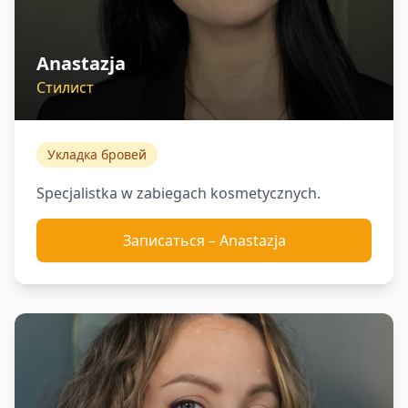
Anastazja
Стилист
Укладка бровей
Specjalistka w zabiegach kosmetycznych.
Записаться
–
Anastazja