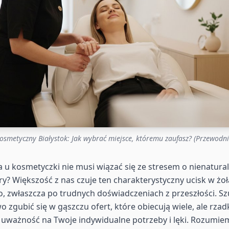
osmetyczny Białystok: Jak wybrać miejsce, któremu zaufasz? (Przewodn
ta u kosmetyczki nie musi wiązać się ze stresem o nienatura
y? Większość z nas czuje ten charakterystyczny ucisk w żo
 zwłaszcza po trudnych doświadczeniach z przeszłości. Sz
o zgubić się w gąszczu ofert, które obiecują wiele, ale rzad
 uważność na Twoje indywidualne potrzeby i lęki. Rozumiem,