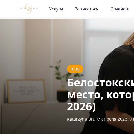
Услуги
Записаться
Стилисты
blog
Белостокск
место, кот
2026)
Katarzyna Brui
7 апреля 2026 г.