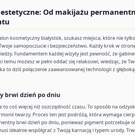
 estetyczne: Od makijażu permanent
ntu
lon kosmetyczny białystok, szukasz miejsca, które nie tylk
Twoje samopoczucie i bezpieczeństwo. Każdy krok w stron
 wiedzy. Fundamentem każdej wizyty jest pewność, że gabinet
i temu możesz w pełni oddać się relaksowi, wiedząc, że Tw
ka to dziś połączenie zaawansowanej technologii z głębok
 brwi dzień po dniu
o coś więcej niż oszczędność czasu. To sposób na odzyska
rmonii twarzy. Proces ten jest podróżą, która wymaga cierp
entny brwi dzień po dniu, ponieważ pigment potrzebuje ok
musi idealnie współgrać z Twoją karnacją i typem urody. Tr