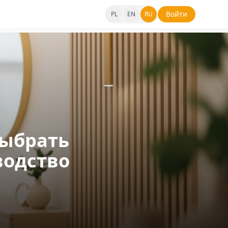
Войти
PL
EN
RU
выбрать
водство