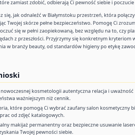
óre zamiast zdobić, odbierają Ci pewność siebie i poczucie
się, jak odnaleźć w Białymstoku przestrzeń, która połączy
jąc Twojej skórze pełne bezpieczeństwo. Pomogę Ci zrozum
poczuć się w pełni zaopiekowaną, bez względu na to, czy pla
ędach z przeszłości. Przyjrzymy się konkretnym kryteriom 
ia w branży beauty, od standardów higieny po etykę zawo
ioski
 nowoczesnej kosmetologii autentyczna relacja i uważność
stwa ważniejszym niż cennik.
ria, które pomogą Ci wybrać zaufany salon kosmetyczny bia
 prac od zdjęć katalogowych.
onalny makijaż permanentny oraz bezpieczne usuwanie lase
yskania Twojej pewności siebie.