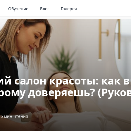
Обучение
Блог
Галерея
ий салон красоты: как 
орому доверяешь? (Руко
15
мин чтения