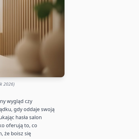
ik 2026)
lny wygląd czy
łądku, gdy oddaje swoją
ukając hasła salon
ko oferują to, co
 że boisz się