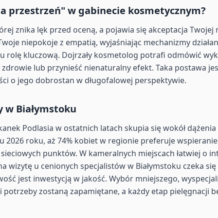
na przestrzeń" w gabinecie kosmetycznym?
rej znika lęk przed oceną, a pojawia się akceptacja Twojej 
 Twoje niepokoje z empatią, wyjaśniając mechanizmy działa
rolę kluczową. Dojrzały kosmetolog potrafi odmówić wykon
 zdrowie lub przynieść nienaturalny efekt. Taka postawa 
ości o jego dobrostan w długofalowej perspektywie.
y w Białymstoku
anek Podlasia w ostatnich latach skupia się wokół dążenia
u 2026 roku, aż 74% kobiet w regionie preferuje wspieranie
 sieciowych punktów. W kameralnych miejscach łatwiej o i
na wizytę u cenionych specjalistów w Białymstoku czeka się
liwość jest inwestycją w jakość. Wybór mniejszego, wyspecj
 i potrzeby zostaną zapamiętane, a każdy etap pielęgnacji 