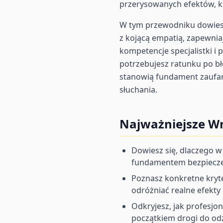
przerysowanych efektów, kt
W tym przewodniku dowiesz 
z kojącą empatią, zapewnia
kompetencje specjalistki i 
potrzebujesz ratunku po bł
stanowią fundament zaufan
słuchania.
Najważniejsze Wn
Dowiesz się, dlaczego w
fundamentem bezpieczeń
Poznasz konkretne kryte
odróżniać realne efekty
Odkryjesz, jak profesj
początkiem drogi do odz