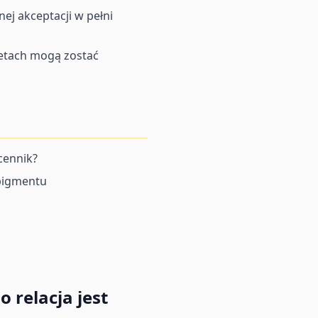
ej akceptacji w pełni
etach mogą zostać
cennik?
pigmentu
 relacja jest