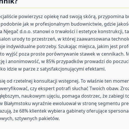
nnik?
ecjaliście powierzysz opiekę nad swoją skórą, przypomin
– podobnie jak w profesjonalnym budownictwie, gdzie jako
Njegač d.o.o. stanowi o trwałości i estetyce konstrukcji, t
salon urody to przestrzeń, w której zaawansowana technolog
e indywidualne potrzeby. Szukając miejsca, jakim jest prof
rto wyjść poza proste porównywanie stawek w cennikach. 
cję i anonimowość, w 85% przypadków prowadzi do poczucia
ko idzie w parze z satysfakcjonującymi efektami.
ię od rzetelnej konsultacji wstępnej. To właśnie ten mome
weryfikować, czy ekspert potrafi słuchać Twoich obaw. Zro
łębszym, naukowym ujęciu, pomaga dostrzec, że zabiegi to
 w Białymstoku wyraźnie ewoluował w stronę segmentu pre
azują, że 68% klientek wybiera gabinety oferujące sperson
owych, sztywnych pakietów.