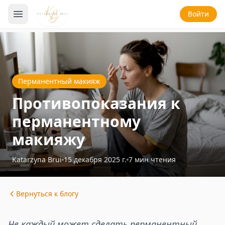
Войти
Перманентный макияж
Противопоказания к
перманентному
макияжу
Katarzyna Brui
15 декабря 2025 г.
7
мин чтения
Вернуться к блогу
Не каждый может сделать перманентный