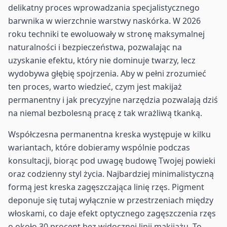
delikatny proces wprowadzania specjalistycznego
barwnika w wierzchnie warstwy naskórka. W 2026
roku techniki te ewoluowały w stronę maksymalnej
naturalności i bezpieczeństwa, pozwalając na
uzyskanie efektu, który nie dominuje twarzy, lecz
wydobywa głębię spojrzenia. Aby w pełni zrozumieć
ten proces, warto wiedzieć, czym jest makijaż
permanentny i jak precyzyjne narzędzia pozwalają dziś
na niemal bezbolesną pracę z tak wrażliwą tkanką.
Współczesna permanentna kreska występuje w kilku
wariantach, które dobieramy wspólnie podczas
konsultacji, biorąc pod uwagę budowę Twojej powieki
oraz codzienny styl życia. Najbardziej minimalistyczną
formą jest kreska zagęszczająca linię rzęs. Pigment
deponuje się tutaj wyłącznie w przestrzeniach między
włoskami, co daje efekt optycznego zagęszczenia rzęs
o około 30 procent bez widocznej linii makijażu. To