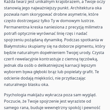
Każda twarz jest unikalnym krajobrazem, a Twoje oczy
stanowią jego najważniejszy punkt. Architektura oka
pozwala nam skorygować drobne asymetrie, które
często dostrzegasz tylko Ty w domowym lustrze.
Permanentna kreska naniesiona z precyzją milimetra
potrafi optycznie wyrównać linię rzęs i nadać
spojrzeniu pożądaną dynamikę. Podczas spotkania w
Białymstoku skupiamy się na doborze pigmentu, który
będzie naturalnym dopełnieniem Twojej urody. Czysta
czerń rewelacyjnie kontrastuje z ciemną tęczówką,
jednak dla osób o delikatniejszej karnacji lepszym
wyborem bywa głęboki brąz lub popielaty grafit. Te
odcienie dodają miękkości, nie przytłaczając
naturalnego blasku oka.
Psychologia makijażu wykracza poza sam wygląd.
Poczucie, że Twoje spojrzenie jest wyraziste od
samego rana, buduje wewnętrzny spokój i pewność