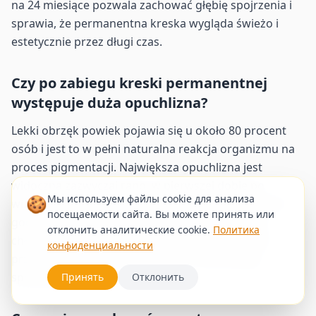
na 24 miesiące pozwala zachować głębię spojrzenia i
sprawia, że permanentna kreska wygląda świeżo i
estetycznie przez długi czas.
Czy po zabiegu kreski permanentnej
występuje duża opuchlizna?
Lekki obrzęk powiek pojawia się u około 80 procent
osób i jest to w pełni naturalna reakcja organizmu na
proces pigmentacji. Największa opuchlizna jest
widoczna zazwyczaj rano, w pierwszej dobie po
🍪
Мы используем файлы cookie для анализа
wizycie, jednak ustępuje ona samoistnie w ciągu 48
посещаемости сайта. Вы можете принять или
godzin. Możesz wspomóc swoją skórę, stosując
отклонить аналитические cookie.
Политика
chłodne, suche okłady, które przyniosą ukojenie i
конфиденциальности
przyspieszą powrót tkanek do ich naturalnego,
spokojnego stanu.
Принять
Отклонить