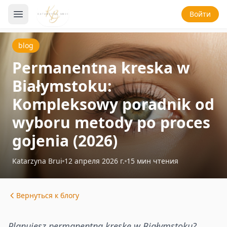
Войти
blog
Permanentna kreska w
Białymstoku:
Kompleksowy poradnik od
wyboru metody po proces
gojenia (2026)
Katarzyna Brui
12 апреля 2026 г.
15
мин чтения
Вернуться к блогу
Planujesz permanentną kreskę w Białymstoku?