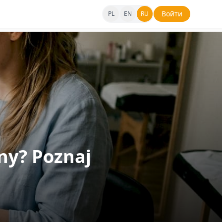
Войти
PL
EN
RU
ny? Poznaj