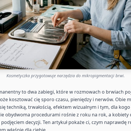
Kosmetyczka przygotowuje narzędzia do mikropigmentacji brwi.
manentny to dwa zabiegi, które w rozmowach o brwiach poj
może kosztować cię sporo czasu, pieniędzy i nerwów. Obie m
się techniką, trwałością, efektem wizualnym i tym, dla kog
e obydwoma procedurami rośnie z roku na rok, a kobiety c
 podjęciem decyzji. Ten artykuł pokaże ci, czym naprawdę ró
m właśnie dla ciebie.