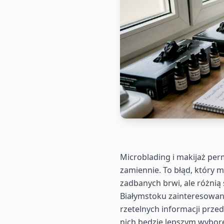
Microblading i makijaż per
zamiennie. To błąd, który 
zadbanych brwi, ale różnią 
Białymstoku zainteresowani
rzetelnych informacji przed
nich będzie lepszym wybore