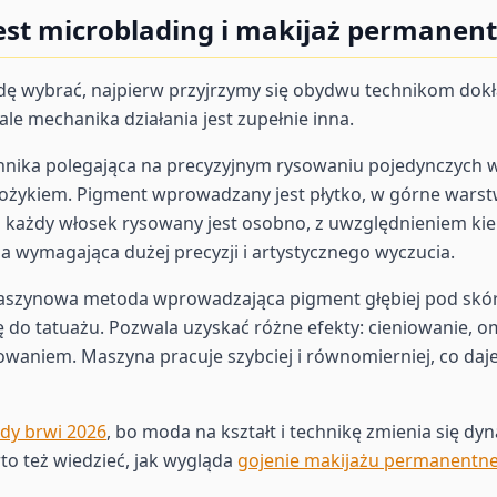
est microblading i makijaż permanen
ę wybrać, najpierw przyjrzymy się obydwu technikom dokła
le mechanika działania jest zupełnie inna.
chnika polegająca na precyzyjnym rysowaniu pojedynczych
ożykiem. Pigment wprowadzany jest płytko, w górne warstw
bo każdy włosek rysowany jest osobno, z uwzględnieniem k
a wymagająca dużej precyzji i artystycznego wyczucia.
aszynowa metoda wprowadzająca pigment głębiej pod skó
do tatuażu. Pozwala uzyskać różne efekty: cieniowanie, o
owaniem. Maszyna pracuje szybciej i równomierniej, co daj
ndy brwi 2026
, bo moda na kształt i technikę zmienia się dyn
to też wiedzieć, jak wygląda
gojenie makijażu permanentn