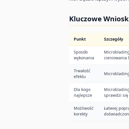
Kluczowe Wniosk
Punkt
Szczegóły
Sposób
Microblading
wykonania
cieniowania 
Trwałość
Microblading
efektu
Dla kogo
Microblading
najlepsze
sprawdzi się 
Możliwość
Łatwiej popr
korekty
doświadczone