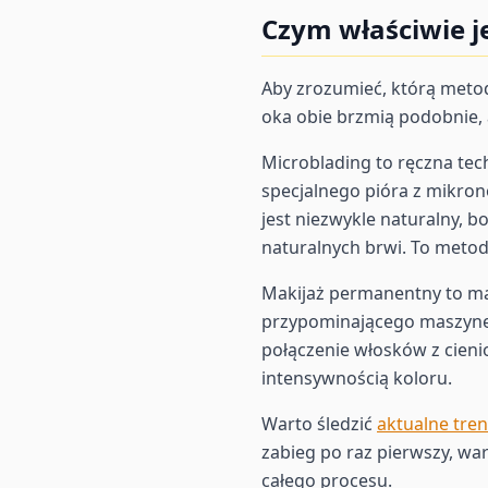
Czym właściwie j
Aby zrozumieć, którą metod
oka obie brzmią podobnie, a
Microblading to ręczna te
specjalnego pióra z mikron
jest niezwykle naturalny, 
naturalnych brwi. To metod
Makijaż permanentny to m
przypominającego maszynę 
połączenie włosków z cieni
intensywnością koloru.
Warto śledzić
aktualne tre
zabieg po raz pierwszy, war
całego procesu.