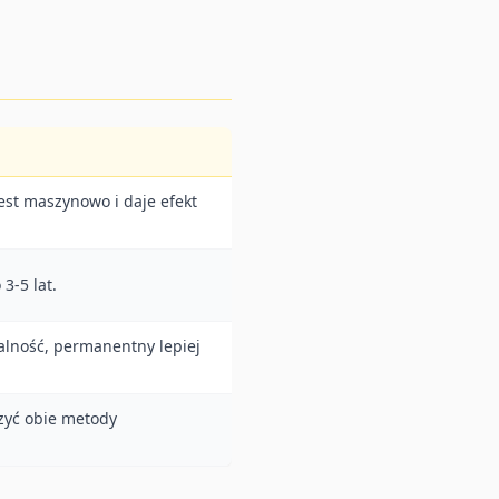
est maszynowo i daje efekt
3-5 lat.
lność, permanentny lepiej
zyć obie metody