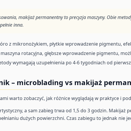
ysowania, makijaż permanentny to precyzja maszyny. Obie metod
pełnie inna.
ióro z mikronożykiem, płytkie wprowadzenie pigmentu, efe
maszyna rotacyjna, głębsze wprowadzenie pigmentu, możl
tody wymagają uzupełnienia po 4-6 tygodniach od pierws
ik – microblading vs makijaż perma
jami warto zobaczyć, jak różnice wyglądają w praktyce i pod
 artystyczny, a sam zabieg trwa od 1,5 do 3 godzin. Makij
ełnianiu dużych powierzchni. Czas zabiegu to jednak nie je