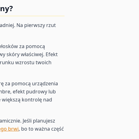
tny?
dniej. Na pierwszy rzut
 włosków za pomocą
y skóry właściwej. Efekt
ierunku wzrostu twoich
rę za pomocą urządzenia
mbre, efekt pudrowy lub
e większą kontrolę nad
amicznie. Jeśli planujesz
ego brwi
, bo to ważna część