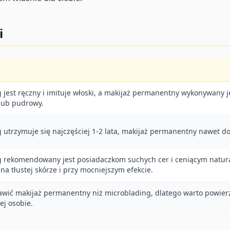
i
 jest ręczny i imituje włoski, a makijaż permanentny wykonywany j
lub pudrowy.
 utrzymuje się najczęściej 1-2 lata, makijaż permanentny nawet do 
 rekomendowany jest posiadaczkom suchych cer i ceniącym natura
na tłustej skórze i przy mocniejszym efekcie.
awić makijaż permanentny niż microblading, dlatego warto powier
j osobie.