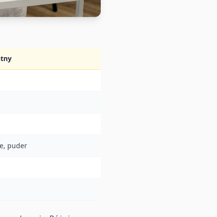
ntny
e, puder