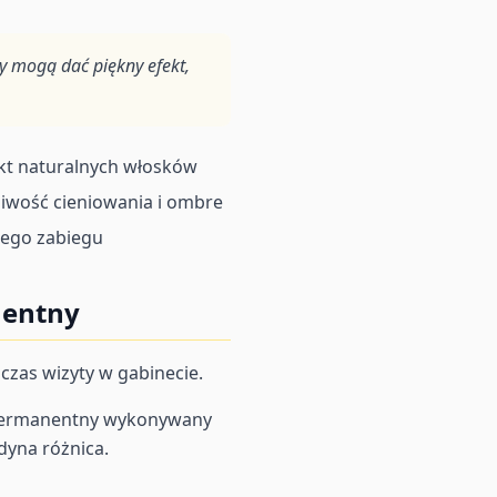
y mogą dać piękny efekt,
kt naturalnych włosków
iwość cieniowania i ombre
zego zabiegu
nentny
czas wizyty w gabinecie.
aż permanentny wykonywany
dyna różnica.