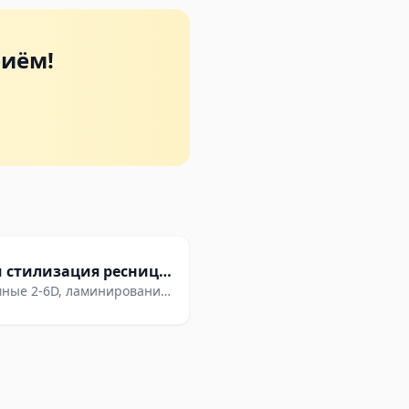
риём!
Наращивание и стилизация ресниц в Белостоке
мные 2-6D, ламинирование
глубокого взгляда.