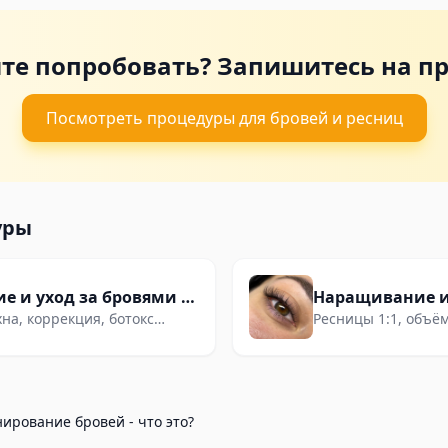
те попробовать? Запишитесь на п
Посмотреть процедуры для бровей и ресниц
уры
Ламинирование и уход за бровями в Белостоке
на, коррекция, ботокс
Ресницы 1:1, объё
ая форма без макияжа.
и лифтинг. Эффект 
ирование бровей - что это?