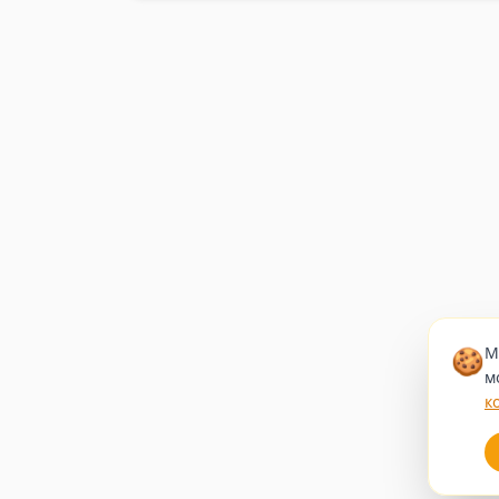
🍪
М
м
к