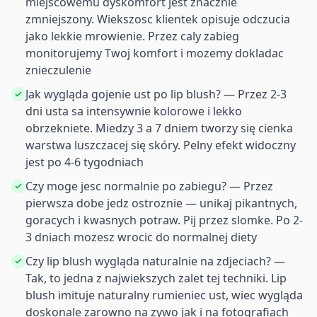
miejscowemu dyskomfort jest znacznie
zmniejszony. Wiekszosc klientek opisuje odczucia
jako lekkie mrowienie. Przez caly zabieg
monitorujemy Twoj komfort i mozemy dokladac
znieczulenie
Jak wygląda gojenie ust po lip blush? — Przez 2-3
dni usta sa intensywnie kolorowe i lekko
obrzekniete. Miedzy 3 a 7 dniem tworzy się cienka
warstwa luszczacej się skóry. Pelny efekt widoczny
jest po 4-6 tygodniach
Czy moge jesc normalnie po zabiegu? — Przez
pierwsza dobe jedz ostroznie — unikaj pikantnych,
goracych i kwasnych potraw. Pij przez slomke. Po 2-
3 dniach mozesz wrocic do normalnej diety
Czy lip blush wygląda naturalnie na zdjeciach? —
Tak, to jedna z najwiekszych zalet tej techniki. Lip
blush imituje naturalny rumieniec ust, wiec wygląda
doskonale zarowno na zywo jak i na fotografiach