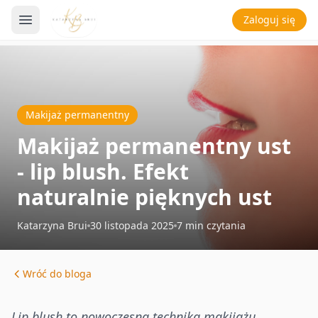
Zaloguj się
Makijaż permanentny
Makijaż permanentny ust
- lip blush. Efekt
naturalnie pięknych ust
Katarzyna Brui
30 listopada 2025
7
min czytania
Wróć do bloga
Lip blush to nowoczesna technika makijażu