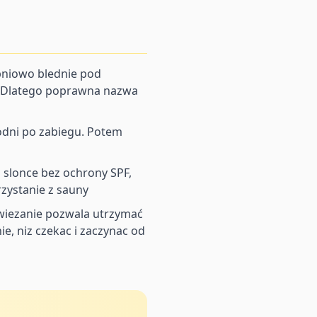
pniowo blednie pod
. Dlatego poprawna nazwa
godni po zabiegu. Potem
 slonce bez ochrony SPF,
zystanie z sauny
dswiezanie pozwala utrzymać
e, niz czekac i zaczynac od