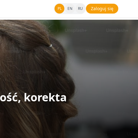
Zaloguj się
PL
EN
RU
ość, korekta