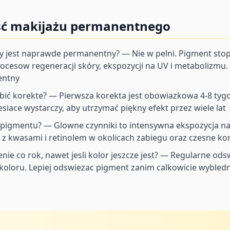
ość makijażu permanentnego
y jest naprawde permanentny? — Nie w pelni. Pigment sto
cesow regeneracji skóry, ekspozycji na UV i metabolizmu
entny
robić korekte? — Pierwsza korekta jest obowiazkowa 4-8 ty
siace wystarczy, aby utrzymać piękny efekt przez wiele lat
e pigmentu? — Glowne czynniki to intensywna ekspozycja na
 kwasami i retinolem w okolicach zabiegu oraz czesne kor
nie co rok, nawet jesli kolor jeszcze jest? — Regularne o
oloru. Lepiej odswiezac pigment zanim calkowicie wybledni