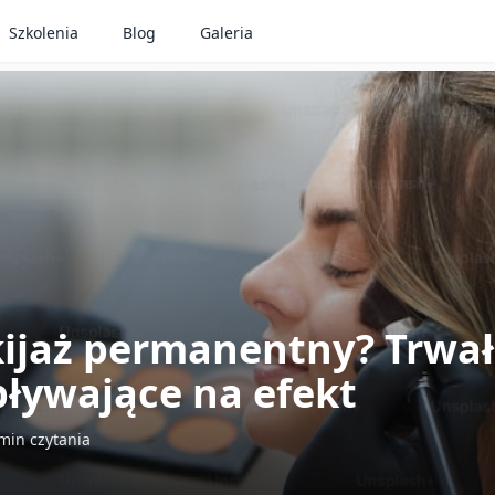
Szkolenia
Blog
Galeria
kijaż permanentny? Trwał
pływające na efekt
min czytania