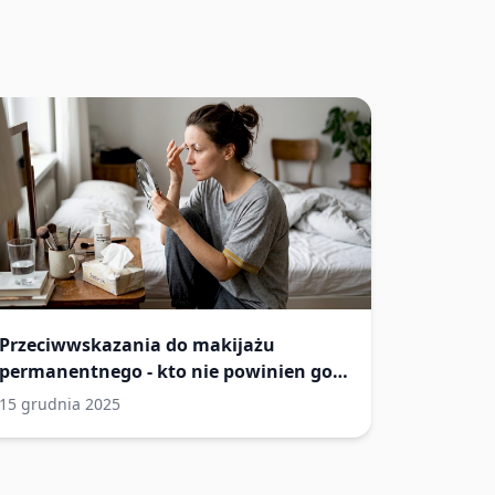
Przeciwwskazania do makijażu
permanentnego - kto nie powinien go
robić?
15 grudnia 2025