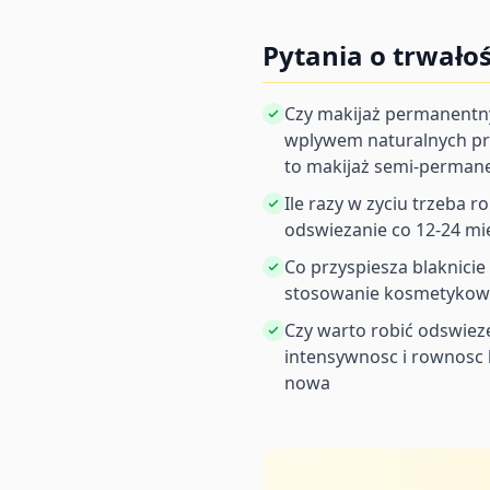
Pytania o trwał
Czy makijaż permanentn
wplywem naturalnych pro
to makijaż semi-perman
Ile razy w zyciu trzeba 
odswiezanie co 12-24 mie
Co przyspiesza blaknici
stosowanie kosmetykow z
Czy warto robić odswieze
intensywnosc i rownosc k
nowa