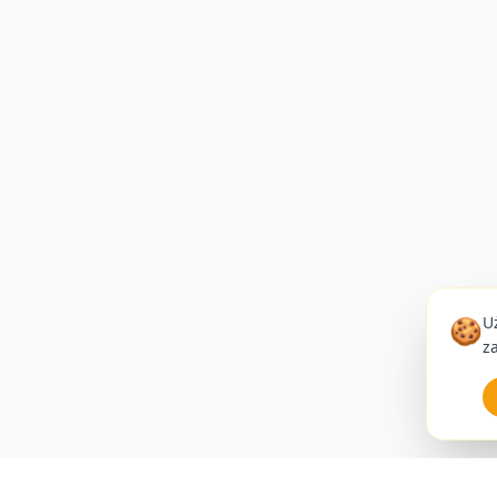
🍪
U
z